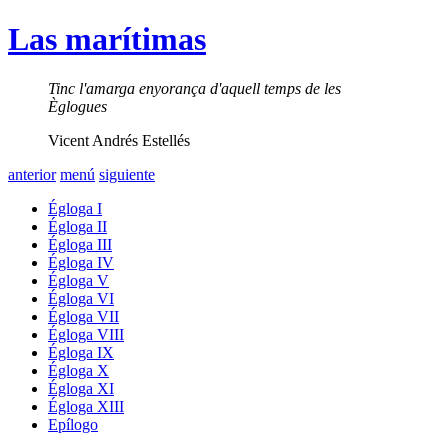
Las marítimas
Tinc l'amarga enyorança d'aquell temps de les
Èglogues
Vicent Andrés Estellés
anterior
menú
siguiente
Égloga I
Égloga II
Égloga III
Égloga IV
Égloga V
Égloga VI
Égloga VII
Égloga VIII
Égloga IX
Égloga X
Égloga XI
Égloga XIII
Epílogo