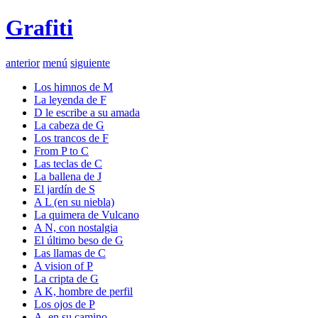
Grafiti
anterior
menú
siguiente
Los himnos de M
La leyenda de F
D le escribe a su amada
La cabeza de G
Los trancos de F
From P to C
Las teclas de C
La ballena de J
El jardín de S
A L (en su niebla)
La quimera de Vulcano
A N, con nostalgia
El último beso de G
Las llamas de C
A vision of P
La cripta de G
A K, hombre de perfil
Los ojos de P
A, en su camino